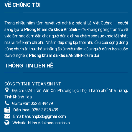
VỀ CHÚNG TÔI
Trong nhiều năm tâm huyết với nghề y, bác sĩ Lê Việt Cường – người
sáng lập ra
Phòng khám đa khoa An Sinh
– đã không ngừng trăn trở về
việc làm sao đem đến cho người dân dịch vụ chăm sóc sức khỏe tốt nhất
mà lại tiết kiệm chi phí. Nhằm đáp ứng kịp thời nhu cầu của cộng đồng
cũng như hiện thực hóa những ấp ủ nhiều năm của người dành trọn cuộc
đời với nghề Y,
Phòng khám đa khoa AN SINH
đã ra đời.
THÔNG TIN LIÊN HỆ
CÔNG TY TNHH Y TẾ AN SINH NT
Địa chỉ:
02B Trần Văn Ơn, Phường Lộc Thọ, Thành phố Nha Trang,
Tỉnh Khánh Hòa
Gọi tư vấn:
0328149479
Điện thoại:
0258 3 828 439
Email:
ansinhpkdk@gmail.com
Website:
https://dakhoaansinh.vn