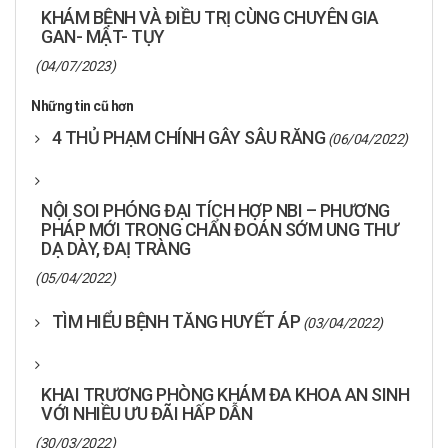
KHÁM BỆNH VÀ ĐIỀU TRỊ CÙNG CHUYÊN GIA
GAN- MẬT- TỤY
(04/07/2023)
Những tin cũ hơn
4 THỦ PHẠM CHÍNH GÂY SÂU RĂNG
(06/04/2022)
NỘI SOI PHÓNG ĐẠI TÍCH HỢP NBI – PHƯƠNG
PHÁP MỚI TRONG CHẨN ĐOÁN SỚM UNG THƯ
DẠ DÀY, ĐAỊ TRÀNG
(05/04/2022)
TÌM HIỂU BỆNH TĂNG HUYẾT ÁP
(03/04/2022)
KHAI TRƯƠNG PHÒNG KHÁM ĐA KHOA AN SINH
VỚI NHIỀU ƯU ĐÃI HẤP DẪN
(30/03/2022)