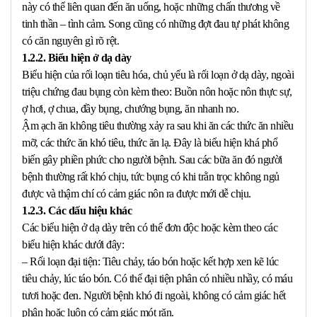
này có thể liên quan đến ăn uống, hoặc những chấn thương về
tinh thần – tình cảm. Song cũng có những đợt đau tự phát không
có căn nguyên gì rõ rệt.
1.2.2. Biểu hiện ở dạ dày
Biểu hiện của rối loạn tiêu hóa, chủ yếu là rối loạn ở dạ dày, ngoài
triệu chứng đau bụng còn kèm theo: Buồn nôn hoặc nôn thực sự,
ợ hơi, ợ chua, đầy bụng, chướng bụng, ăn nhanh no.
Ậm ạch ăn không tiêu thường xảy ra sau khi ăn các thức ăn nhiều
mỡ, các thức ăn khó tiêu, thức ăn lạ. Đây là biểu hiện khá phổ
biến gây phiền phức cho người bệnh. Sau các bữa ăn đó người
bệnh thường rất khó chịu, tức bụng có khi trằn trọc không ngủ
được và thậm chí có cảm giác nôn ra được mới dễ chịu.
1.2.3. Các dấu hiệu khác
Các biểu hiện ở dạ dày trên có thể đơn độc hoặc kèm theo các
biểu hiện khác dưới đây:
– Rối loạn đại tiện: Tiêu chảy, táo bón hoặc kết hợp xen kẽ lúc
tiêu chảy, lúc táo bón. Có thể đại tiện phân có nhiều nhầy, có máu
tươi hoặc đen. Người bệnh khó đi ngoài, không có cảm giác hết
phân hoặc luôn có cảm giác mót rặn.