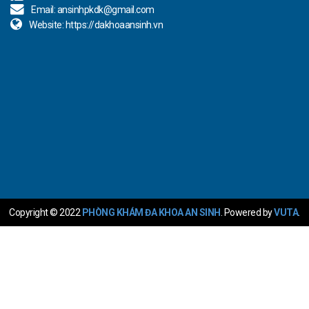
Email:
ansinhpkdk@gmail.com
Website:
https://dakhoaansinh.vn
Copyright © 2022
PHÒNG KHÁM ĐA KHOA AN SINH
. Powered by
VUTA
.