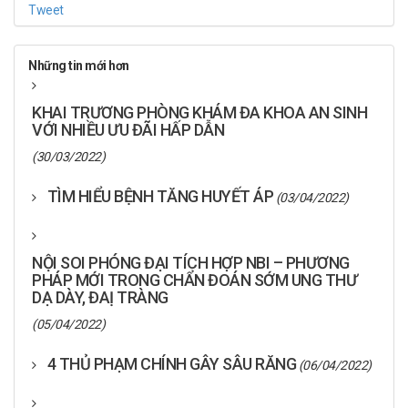
Tweet
Những tin mới hơn
KHAI TRƯƠNG PHÒNG KHÁM ĐA KHOA AN SINH
VỚI NHIỀU ƯU ĐÃI HẤP DẪN
(30/03/2022)
TÌM HIỂU BỆNH TĂNG HUYẾT ÁP
(03/04/2022)
NỘI SOI PHÓNG ĐẠI TÍCH HỢP NBI – PHƯƠNG
PHÁP MỚI TRONG CHẨN ĐOÁN SỚM UNG THƯ
DẠ DÀY, ĐAỊ TRÀNG
(05/04/2022)
4 THỦ PHẠM CHÍNH GÂY SÂU RĂNG
(06/04/2022)