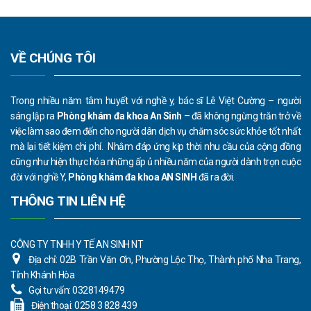
VỀ CHÚNG TÔI
Trong nhiều năm tâm huyết với nghề y, bác sĩ Lê Việt Cường – người
sáng lập ra
Phòng khám đa khoa An Sinh
– đã không ngừng trăn trở về
việc làm sao đem đến cho người dân dịch vụ chăm sóc sức khỏe tốt nhất
mà lại tiết kiệm chi phí. Nhằm đáp ứng kịp thời nhu cầu của cộng đồng
cũng như hiện thực hóa những ấp ủ nhiều năm của người dành trọn cuộc
đời với nghề Y,
Phòng khám đa khoa AN SINH
đã ra đời.
THÔNG TIN LIÊN HỆ
CÔNG TY TNHH Y TẾ AN SINH NT
Địa chỉ:
02B Trần Văn Ơn, Phường Lộc Thọ, Thành phố Nha Trang,
Tỉnh Khánh Hòa
Gọi tư vấn:
0328149479
Điện thoại:
0258 3 828 439